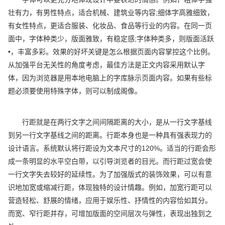
壮有力，有男性特点，适合机械、建筑业等内容;细体字高雅细致，
有女性特点，更适合服装、化妆品、食品等行业的内容。在同一页
面中，字体种类少，版面雅致，有稳定感;字体种类多，则版面活跃
•，丰富多彩。效果的好坏关键是怎么根据页面内容掌控这个比例。
从加强平台无关性的角度考虑，最佳方法是正文内容采用默认字
体，因为浏览器是用本地电脑上的字库脉示页面内容。如果有些标
题必须要使用特殊字体，则可以制成阁像。
行距就是在两行文字之间间隔距离的大小，是从一行文字基线
到另一行文字基线之间的距离。行距本身也是一种具有强表现力的
设计语言。系统默认将行距设为文本尺寸的120%。适当的行距会形
成一条明显的水平空白带，以引导浏览者的目光。而行距过宽会使
一行文字失去较好的延续性。为了加强版式的装饰效果，可以有意
识地加宽或缩减行距，体现独特的设计情趣。例如，加宽行距可以
营造轻松、舒展的情绪，应用于娱乐性、抒情性的内容恰如其分。
而宽、窄行距并存，可增加版面的空间层次与弹性，表现出独到之