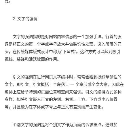
处。
2. 文字的强调
文字的强调指的是对网站内容信息的一个加强手法。行首的强
调是将正文的第一个字或字母放大并做装饰性处理，嵌入段落的开
头，在传统媒体版式设计中称为“下坠式”。这种方式可以起到吸引
视线、装饰和活跃版面的作用。
引文的强调在进行网页文字编排时，常常会碰到提纲挈领性的
文字，即引文。引文概括—个段落 、一 个章节或全文大意，因此在
编排上应给予特别的页面位置和空间来强调。引文的编排方式多种
多样，如将引文嵌入正文的左侧、右侧、上方、下方或中心位置
等，并且能为在字体或字号上与正文有差別而产生变化。
个别文字的强调是将个别文字作为页面的诉求重点，通过加