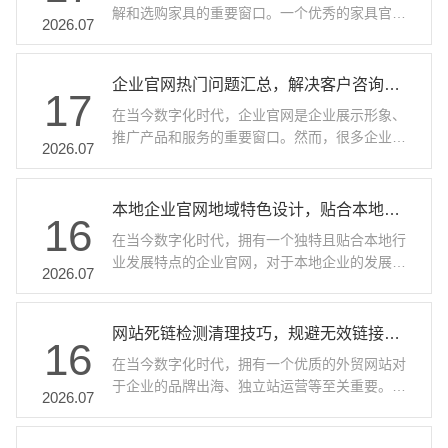
解和选购家具的重要窗口。一个优秀的家具官网
差异，常见的.com 域名每年的注册费用大概在几
2026.07
不仅要展示精美的家具产品，更要通过空间设计
十元到上百元不等。选择一个好记、与企业品牌
案例，为不同户型的消费者提供适配的家具搭配
相关的域名，能够提升网站在搜索引擎中的辨识
方案。接下来，我们就以万迪网络为某家具品牌
企业官网热门问题汇总，解决客户咨询高频疑问
度，方便用户记忆和访问。而主机费用则根据其
17
打造的官网为例，深入探讨其中的奥秘。 小户型
配置和性能有所不同，一般来说，基础配置的主
在当今数字化时代，企业官网是企业展示形象、
家具搭配：精致实用的空间魔法 小户型的空间有
···
推广产品和服务的重要窗口。然而，很多企业在
限，因此在家具搭配上要注重实用性和空间的高
2026.07
建设和运营官网的过程中会遇到各种问题。下面
效利用。在该家具官网的小户型空间设计案例
为大家汇总一些企业官网的热门问题及解答，希
中，采用了简约风格的家具。比如，选择了可折
望能帮助企业解决疑惑。 外贸网站制作需要注意
本地企业官网地域特色设计，贴合本地行业发展特点
叠的餐桌，在不使用时可以收起，节省空间；沙
16
什么？ 符合搜索引擎规则 外贸网站主要面向海外
发则选用了多功能的款式，既可以作为日常休息
在当今数字化时代，拥有一个独特且贴合本地行
市场，谷歌是主要的搜索引擎。在制作外贸网站
的座椅···
业发展特点的企业官网，对于本地企业的发展至
时，要遵循谷歌的搜索引擎规则，例如网站结构
2026.07
关重要。它不仅是企业展示形象的窗口，更是吸
要清晰，代码要简洁，便于谷歌爬虫抓取。同
引客户、促进业务增长的重要工具。那么，如何
时，要注重关键词的合理布局，关键词密度控制
进行本地企业官网的地域特色设计，让其与本地
网站死链检测清理技巧，规避无效链接影响网站整体排名
在2%-3%，避免堆砌。像万迪网络这样有16年行
16
行业发展特点完美契合呢？下面就为您详细分
业经验的外贸建站服务商，会在网站制作过程中
在当今数字化时代，拥有一个优质的外贸网站对
析。 地域特色融入视觉设计 色彩运用展现地域氛
充分考···
于企业的品牌出海、独立站运营等至关重要。而
围 不同地区有着独特的色彩印象，比如在海滨城
2026.07
网站死链的存在，就像一颗隐藏的“定时炸弹”，
市，蓝色和白色能营造出清新、开阔的氛围，与
会严重影响网站的整体排名和用户体验。那么，
海洋文化相呼应；而在一些历史文化名城，暖色