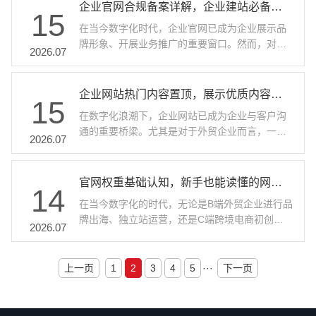
如何有效检测和清理网站死链，规避无效链接带
企业官网合规备案详解，企业建站必备合规流程
调如红色、黄色则更能体现出浓厚的历史底蕴。
15
来的负面影响呢？ 死链对网站的危害 死链是指网
企业官网在设计时，可以根据本地的地域特色选
在当今数字化时代，企业官网已成为企业展示品
页上指向的链接无法正常访问的情况。当用户点
择主色···
牌形象、开展业务推广的重要窗口。然而，对于
击死链时，会出现页面无法打开的提示，这不仅
2026.07
许多企业，尤其是外贸企业而言，在进行外贸网
会让用户感到失望，降低用户对网站的信任度，
站制作和外贸官网建设的过程中，往往容易忽视
还会影响搜索引擎对网站的评价。搜索引擎在抓
官网合规备案这一重要环节。合规备案不仅是确
企业网站热门内容置顶，展示优质内容吸引客户
取网站时，如果发现大量死链，会认为该网站质
15
保企业官网合法运营的必要条件，更是企业在网
量不佳，从而降低其在搜索结果中的排名。对于
在数字化浪潮下，企业网站已成为企业与客户沟
络空间合法合规开展业务的重要保障。那么，企
外···
通的重要桥梁。尤其是对于外贸企业而言，一个
业官网合规备案究竟包含哪些内容？又有哪些必
2026.07
出色的网站不仅是品牌形象的展示窗口，更是获
备的合规流程呢？ 备案的基本概念与重要性 企业
取客户、推动业务增长的关键工具。而将热门内
官网备案，简单来说，就是将企业网站的相关信
容置顶，展示优质内容，正是提升网站吸引力和
官网权重基础认知，新手也能读懂的网站权重逻辑
息提交给国家相关管理部门进行登记和审核的过
14
转化率的有效策略。 热门内容置顶的重要性 提升
程。这一过程是国家对互联网信息服务进行监管
在当今数字化的时代，无论是B端外贸企业进行品
用户体验 当用户访问企业网站时，他们希望能够
的重···
牌出海、独立站运营，还是C端跨境电商初创团
快速找到自己感兴趣的信息。将热门内容置顶，
2026.07
队、SOHO外贸个体开展业务，拥有一个高权重
可以让用户在第一时间看到企业的核心产品、服
的外贸网站至关重要。网站权重就像是网站在搜
务或最新动态，减少用户的查找时间，提高用户
索引擎眼中的“地位”，权重越高，在搜索结果中
上一页
1
2
3
4
5
···
下一页
体验。例如，对于一家外贸建站服务商来说，将
的排名往往越靠前，能带来更多的流量和潜在客
成功的建站案例、特色服务等热门内容置顶，能
户。那么，对于新手来说，该如何理解网站权重
够让···
的逻辑呢？ 网站权重是什么 网站权重是搜索引擎